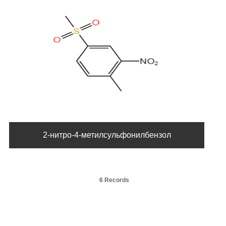
2-нитро-4-метилсульфонилбензол
6 Records