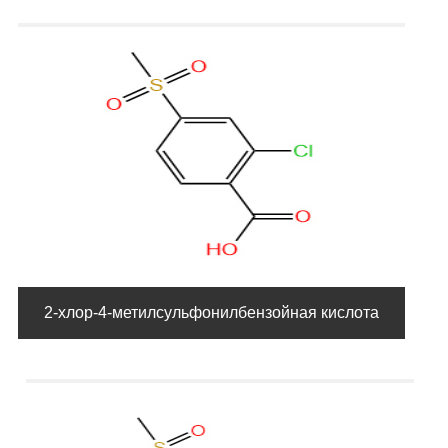
2-хлор-4-метилсульфонилбензойная кислота