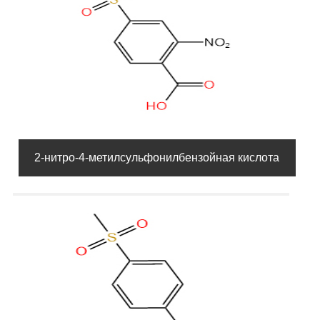
2-нитро-4-метилсульфонилбензойная кислота