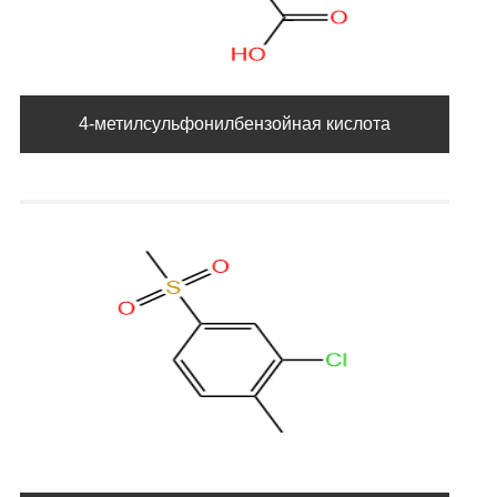
4-метилсульфонилбензойная кислота