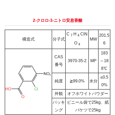
2-クロロ-3-ニトロ安息香酸
C
H
ClN
201.5
7
4
構造式
分子式
MW
6
O
4
183
CAS
3970-35-2
MP
～18
番号
8℃
≤0.5
純度
≧99.0%
水分
0%
外観
オフホワイトパウダー
パッキ
ビニール袋で25kg、紙
ング
バケツで25kg